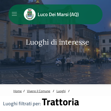
Vai alle notizie in primo piano
Vai al footer
Luco Dei Marsi (AQ)
Luoghi di interesse
Home
/
Vivere il Comune
/
Luoghi
/
Trattoria
Luoghi filtrati per: