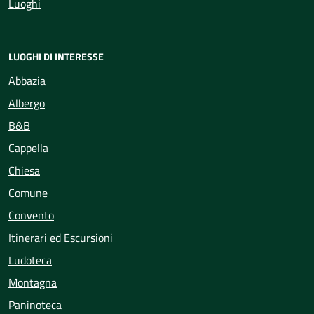
Luoghi
LUOGHI DI INTERESSE
Abbazia
Albergo
B&B
Cappella
Chiesa
Comune
Convento
Itinerari ed Escursioni
Ludoteca
Montagna
Paninoteca